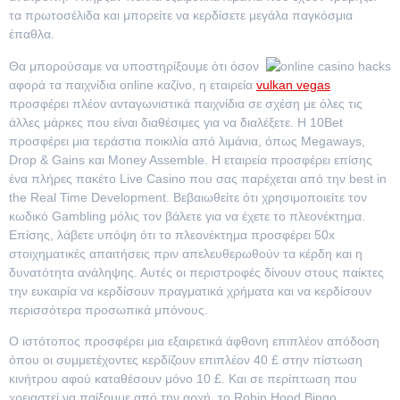
τα πρωτοσέλιδα και μπορείτε να κερδίσετε μεγάλα παγκόσμια
έπαθλα.
Θα μπορούσαμε να υποστηρίξουμε ότι όσον
αφορά τα παιχνίδια online καζίνο, η εταιρεία
vulkan vegas
προσφέρει πλέον ανταγωνιστικά παιχνίδια σε σχέση με όλες τις
άλλες μάρκες που είναι διαθέσιμες για να διαλέξετε. Η 10Bet
προσφέρει μια τεράστια ποικιλία από λιμάνια, όπως Megaways,
Drop & Gains και Money Assemble. Η εταιρεία προσφέρει επίσης
ένα πλήρες πακέτο Live Casino που σας παρέχεται από την best in
the Real Time Development. Βεβαιωθείτε ότι χρησιμοποιείτε τον
κωδικό Gambling μόλις τον βάλετε για να έχετε το πλεονέκτημα.
Επίσης, λάβετε υπόψη ότι το πλεονέκτημα προσφέρει 50x
στοιχηματικές απαιτήσεις πριν απελευθερωθούν τα κέρδη και η
δυνατότητα ανάληψης. Αυτές οι περιστροφές δίνουν στους παίκτες
την ευκαιρία να κερδίσουν πραγματικά χρήματα και να κερδίσουν
περισσότερα προσωπικά μπόνους.
Ο ιστότοπος προσφέρει μια εξαιρετικά άφθονη επιπλέον απόδοση
όπου οι συμμετέχοντες κερδίζουν επιπλέον 40 £ στην πίστωση
κινήτρου αφού καταθέσουν μόνο 10 £. Και σε περίπτωση που
χρειαστεί να παίξουμε από την αρχή, το Robin Hood Bingo