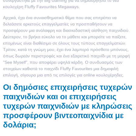
συνεργάστηκε με την Big Gaming για να δημιουργήσει το νέο
κουλοχέρη Fluffy Favourites Megaways.
Αρχικά, έχει ένα συναισθηματικό θέμα που σας επιτρέπει να
δελεάσετε αρκετούς επαγγελματίες να προσπαθήσουν να
προσφέρουν μια ανάλαφρη και διασκεδαστική αίσθηση παιχνιδιού.
Δεύτερον, το βρήκα εύκολο να το μάθετε και μπορείτε να παίξετε,
επομένως είναι διαθέσιμο σε όλους τους τύπους επαγγελματιών.
Τρίτον, κατά τη γνώμη μου, έχει ένα λαμπερό πρόσθετο μπόνους,
όπως δωρεάν περιστροφές και ένα εξαιρετικό παιχνίδι με τη μορφή
"See Myself", που αποφέρει υψηλά κέρδη. Ο συνδυασμός των
στοιχείων καθιστά το παιχνίδι Fluffy Favourites μια δημοφιλή
επιλογή, σίγουρα μια από τις επιλογές για online κουλοχέρηδες.
Οι δημόσιες επιχειρήσεις τυχερών
παιχνιδιών και οι επιχειρήσεις
τυχερών παιχνιδιών με κληρώσεις
προσφέρουν βιντεοπαιχνίδια με
δολάρια;