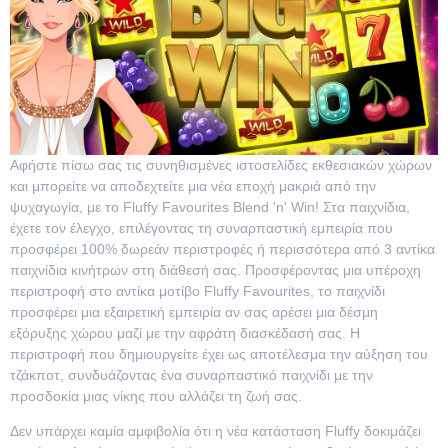
Αφήστε πίσω σας τις συνηθισμένες ιστοσελίδες εκθεσιακών χώρων
και μπορείτε να αποδεχτείτε μια νέα εποχή μακριά από την
ψυχαγωγία, με το Fluffy Favourites Blend 'n' Win! Στα παιχνίδια,
έχετε τον έλεγχο, επιλέγοντας τη συναρπαστική εμπειρία που
προσφέρει 100% δωρεάν περιστροφές ή περισσότερα από 3 αντίκα
παιχνίδια κινήτρων στη διάθεσή σας. Προσφέροντας μια υπέροχη
περιστροφή στο αντίκα μοτίβο Fluffy Favourites, το παιχνίδι
προσφέρει μια εξαιρετική εμπειρία αν σας αρέσει μια δέσμη
εξόρυξης χώρου μαζί με την αφράτη διασκέδασή σας. Η
περιστροφή που δημιουργείτε έχει ως αποτέλεσμα την αύξηση του
τζάκποτ, συνδυάζοντας ένα συναρπαστικό παιχνίδι με την
προσδοκία μιας νίκης που αλλάζει τη ζωή σας.
Δεν υπάρχει καμία αμφιβολία ότι η νέα κατάσταση Fluffy δοκιμάζει