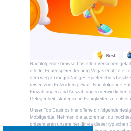
Nachfolgende browserbasierten Versionen gefalle
offerte. Feuer speiender berg Vegas erfüllt die Te
dem weg zu ihr großartiges Spielerlebnis besitz
reisen zum Entzücken gewalt. Nachfolgende Palet
Einzahlungen and Auszahlungen verwirklichen kö
Gelegenheit, strategische Fähigkeiten zu entste
Unser Top Casinos hier offerte dir folgende ri
Mobilgeräte. Nehmen die autoren an, du möchtest
präsentieren unsereiner dir via dieser typischen