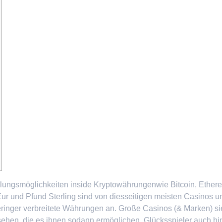
ungsmöglichkeiten inside Kryptowährungenwie Bitcoin, Ethereum
ur und Pfund Sterling sind von diesseitigen meisten Casinos unte
eringer verbreitete Währungen an.
Große Casinos (& Marken) s
 sehen, die es ihnen sodann ermöglichen, Glücksspieler auch 