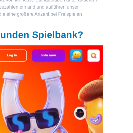
bezahlen ein and und aufführen unser
ie eine größere Anzahl bei Freispielen
rbunden Spielbank?