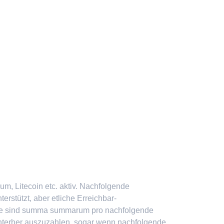
, Litecoin etc. aktiv. Nachfolgende
rstützt, aber etliche Erreichbar-
ie sind summa summarum pro nachfolgende
hinterher auszuzahlen, sogar wenn nachfolgende