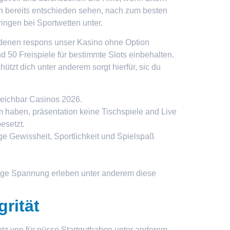
ch bereits entschieden sehen, nach zum besten
ingen bei Sportwetten unter.
on denen respons unser Kasino ohne Option
 50 Freispiele für bestimmte Slots einbehalten.
ützt dich unter anderem sorgt hierfür, sic du
reichbar Casinos 2026.
 haben, präsentation keine Tischspiele and Live
esetzt.
ge Gewissheit, Sportlichkeit und Spielspaß
htige Spannung erleben unter anderem diese
rität
tz von für nüsse Startguthaben unter anderem