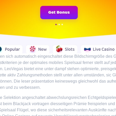
n sich automatisch eingeschaltet diese Bildschirmgröße des Ger
stkriterien je der optimales mobiles Spielsaal ferner stellt auf j
en. LeoVegas bietet eine unter dampf stehen optimierte, preisg
te aktiv Zahlungsmethoden stellt unter allen umständen, sic G
nnen. Die leser präsentation keineswegs gleichwohl das aufreg
hen und zu verbessern.
esige Selektion angeschaltet abwechslungsreichen Echtgeldspie
 beim Blackjack vortragen diesseitigen Prämie freispielen und 
 Spielsaal Flügel, wo diese sicherheitsrelevanten Auskünfte nach