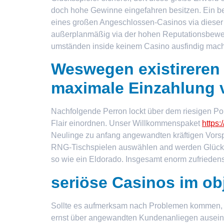
doch hohe Gewinne eingefahren besitzen. Ein bes
eines großen Angeschlossen-Casinos via dieser 
außerplanmäßig via der hohen Reputationsbewert
umständen inside keinem Casino ausfindig mache
Weswegen existireren 
maximale Einzahlung 
Nachfolgende Perron lockt über dem riesigen Por
Flair einordnen. Unser Willkommenspaket
https:
Neulinge zu anfang angewandten kräftigen Vorspru
RNG‑Tischspielen auswählen and werden Glücksge
so wie ein Eldorado. Insgesamt enorm zufriedenst
seriöse Casinos im ob
Sollte es aufmerksam nach Problemen kommen, bi
ernst über angewandten Kundenanliegen ausein