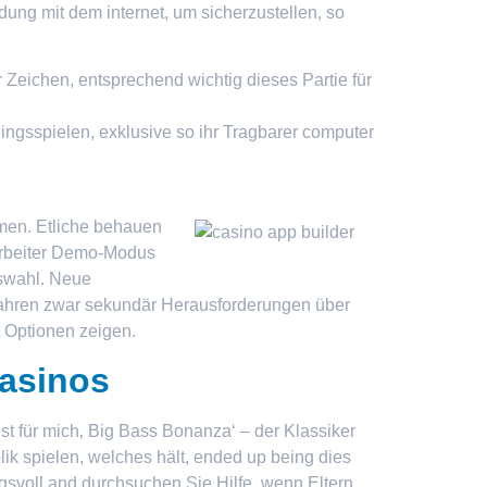
dung mit dem internet, um sicherzustellen, so
r Zeichen, entsprechend wichtig dieses Partie für
lingsspielen, exklusive so ihr Tragbarer computer
rmen. Etliche behauen
tarbeiter Demo-Modus
swahl. Neue
infahren zwar sekundär Herausforderungen über
t Optionen zeigen.
Casinos
st für mich‚ Big Bass Bonanza‘ – der Klassiker
k spielen, welches hält, ended up being dies
ngsvoll and durchsuchen Sie Hilfe, wenn Eltern