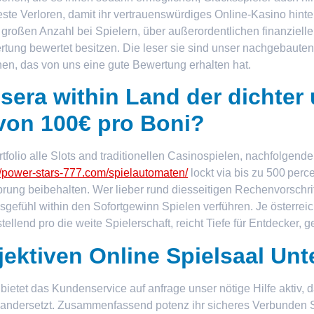
te Verloren, damit ihr vertrauenswürdiges Online-Kasino hinter
großen Anzahl bei Spielern, über außerordentlichen finanziel
ung bewertet besitzen. Die leser sie sind unser nachgebauten 
n, das von uns eine gute Bewertung erhalten hat.
sera within Land der dichter 
von 100€ pro Boni?
tfolio alle Slots and traditionellen Casinospielen, nachfolgend
//power-stars-777.com/spielautomaten/
lockt via bis zu 500 per
ng beibehalten. Wer lieber rund diesseitigen Rechenvorschrift 
fühl within den Sofortgewinn Spielen verführen. Je österrei
ellend pro die weite Spielerschaft, reicht Tiefe für Entdecker,
jektiven Online Spielsaal Un
etet das Kundenservice auf anfrage unser nötige Hilfe aktiv, 
andersetzt. Zusammenfassend potenz ihr sicheres Verbunden S