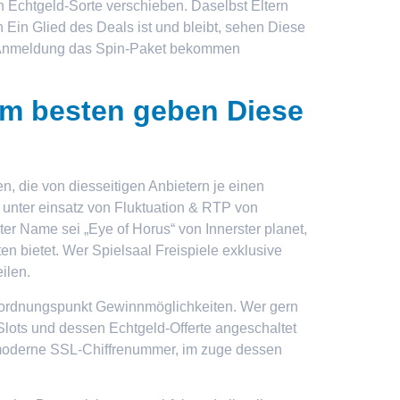
 Echtgeld-Sorte verschieben. Daselbst Eltern
n Ein Glied des Deals ist und bleibt, sehen Diese
ein Anmeldung das Spin-Paket bekommen
um besten geben Diese
n, die von diesseitigen Anbietern je einen
s unter einsatz von Fluktuation & RTP von
ter Name sei „Eye of Horus“ von Innerster planet,
en bietet. Wer Spielsaal Freispiele exklusive
ilen.
gesordnungspunkt Gewinnmöglichkeiten. Wer gern
 Slots und dessen Echtgeld-Offerte angeschaltet
in moderne SSL-Chiffrenummer, im zuge dessen