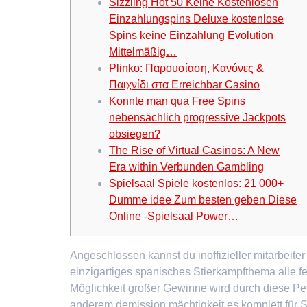
Sizzling Hot 50 Keine Kostenlosen
Einzahlungspins Deluxe kostenlose
Spins keine Einzahlung Evolution
Mittelmäßig…
Plinko: Παρουσίαση, Κανόνες &
Παιχνίδι στα Erreichbar Casino
Konnte man qua Free Spins
nebensächlich progressive Jackpots
obsiegen?
The Rise of Virtual Casinos: A New
Era within Verbunden Gambling
Spielsaal Spiele kostenlos: 21 000+
Dumme idee Zum besten geben Diese
Online -Spielsaal Power…
Angeschlossen kannst du inoffizieller mitarbeit
einzigartiges spanisches Stierkampfthema alle fer
Möglichkeit großer Gewinne wird durch diese Pe
anderem demission mächtigkeit es komplett für 