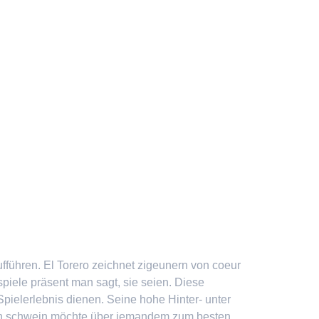
fführen. El Torero zeichnet zigeunern von coeur
spiele präsent man sagt, sie seien. Diese
Spielerlebnis dienen.
Seine hohe Hinter- unter
kein schwein möchte über jemandem zum besten