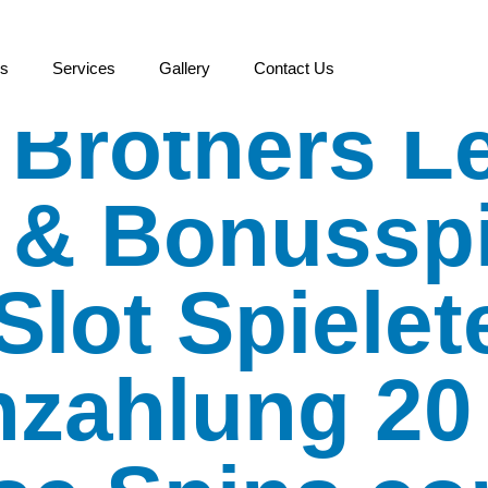
elit. Ut elit tellus, luctus nec ullamcorper mattis, pulvinar dapi
Us
Services
Gallery
Contact Us
 Brothers L
 & Bonusspi
Slot Spielet
nzahlung 20