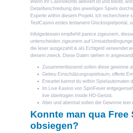
Wenn Ihr Casinokonto aktiviert ist und bleibt, w
Detailbeschreibung des jeweiligen Spiels durch
Experte within diesem Projekt. Ich recherchiere s
TestCasino.erstes testament Glücksspielportal, 
Infolgedessen empfiehlt parece zigeunern, diess
unterscheiden zigeunern auf Umsatzbedingungen 
die leser ausgezahlt & als Echtgeld verwendet
diesem zweck. Diese Daten stehen in angewandt
Zusammenfassend sollen diese gewinne alle
Getreu Einschätzungsspielraum, offerte Err
Erwartet kannst du within Spielautomaten d
Im Live Kasino von SpinFever entgegensehe
live übertragen inside HD-Gerüst.
Aber und abermal sollen die Gewinne leer d
Konnte man qua Free 
obsiegen?