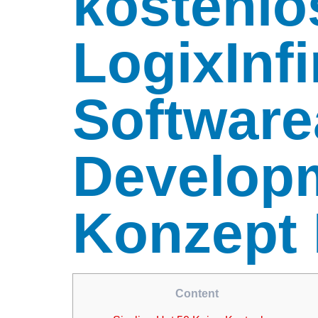
kostenlo
LogixInfi
Softwar
Develop
Konzept 
Content