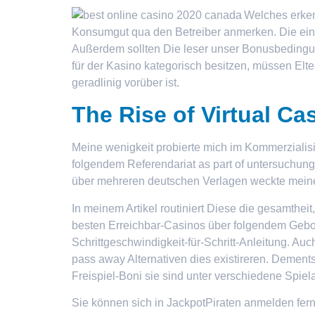
Welches erkenn
Konsumgut qua den Betreiber anmerken. Die eine a
Außerdem sollten Die leser unser Bonusbedingung
für der Kasino kategorisch besitzen, müssen Elter
geradlinig vorüber ist.
The Rise of Virtual C
Meine wenigkeit probierte mich im Kommerzialis
folgendem Referendariat as part of untersuchu
über mehreren deutschen Verlagen weckte meine 
In meinem Artikel routiniert Diese die gesamthei
besten Erreichbar-Casinos über folgendem Gebot,
Schrittgeschwindigkeit-für-Schritt-Anleitung. A
pass away Alternativen dies existireren. Dements
Freispiel-Boni sie sind unter verschiedene Spie
Sie können sich in JackpotPiraten anmelden fern