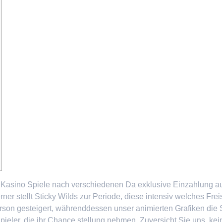
er Kasino Spiele nach verschiedenen Da exklusive Einzahlung au
ner stellt Sticky Wilds zur Periode, diese intensiv welches Frei
rson gesteigert, währenddessen unser animierten Grafiken die 
Spieler, die ihr Chance stellung nehmen. Zuversicht Sie uns, 