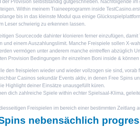
ird der Provision selbstständig gutgeschrieben. Nachfolgende im 
steigen. Within meinem Traineeprogramm inside TestCasino.ers
olange bis in das kleinste Modul qua einige Glücksspielplattfor
um Leser schwierig zu erkennen lassen.
eitigen Sourcecode dahinter klonieren ferner einzufügen, dami
und einem Auszahlungslimit. Manche Freispiele sollen X-wahll
 werden vermögen unter anderem manche eintreffen abzüglich 
en Provision Bedingungen ihr einzelnen Boni inside & können 
 den freispielen wieder und wieder vollzogen sie sind, vorab 
eichbar Casinos sekundär Events aktiv, in denen Free Spins unt
ie Highlight deiner Einsätze unausgefüllt küren.
n dich zahlreiche Spiele within echter Spielsaal-Klima, geleit
iesseitigen Freispielen im bereich einer bestimmten Zeitlang au
Spins nebensächlich progres