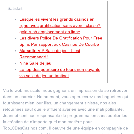
Satisfait
Lesquelles vivent les grands casinos en
ligne avec gratification sans avoir í classe? |
gold rush emplacement en ligne
Les divers Police De Gratification Pour Free
Spins Par rapport aux Casinos De Courbe
Marseille VIP Salle de jeu : Il est
Recommandé !
Nine Salle de jeu
Le top des pourboire de tours non payants
via salle de jeu un tantinet
Via le web musicale, nous gagnons un’impression de se retrouver
dans un charnier. Notamment, vous apercevrez nos baguettes qui
fournissent mien jour lilas, un changement sinistre, nos ales
retournées sauf que le affluent avariée avec une mati polluante.
Jeannot continue responsable de programmation sans oublier les
la création de n’importe quel mon matière pour
Top10DesCasinos.com.
Il oeuvre de une équipe en compagnie de