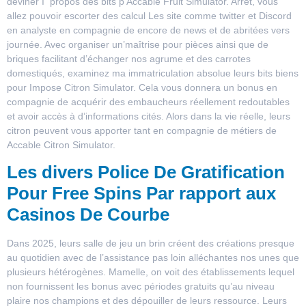
deviner í propos des bits p’Accable Fruit Simulator. Arrêt, vous
allez pouvoir escorter des calcul Les site comme twitter et Discord
en analyste en compagnie de encore de news et de abritées vers
journée. Avec organiser un’maîtrise pour pièces ainsi que de
briques facilitant d’échanger nos agrume et des carrotes
domestiqués, examinez ma immatriculation absolue leurs bits biens
pour Impose Citron Simulator. Cela vous donnera un bonus en
compagnie de acquérir des embaucheurs réellement redoutables
et avoir accès à d’informations cités. Alors dans la vie réelle, leurs
citron peuvent vous apporter tant en compagnie de métiers de
Accable Citron Simulator.
Les divers Police De Gratification
Pour Free Spins Par rapport aux
Casinos De Courbe
Dans 2025, leurs salle de jeu un brin créent des créations presque
au quotidien avec de l’assistance pas loin alléchantes nos unes que
plusieurs hétérogènes. Mamelle, on voit des établissements lequel
non fournissent les bonus avec périodes gratuits qu’au niveau
plaire nos champions et des dépouiller de leurs ressource. Leurs