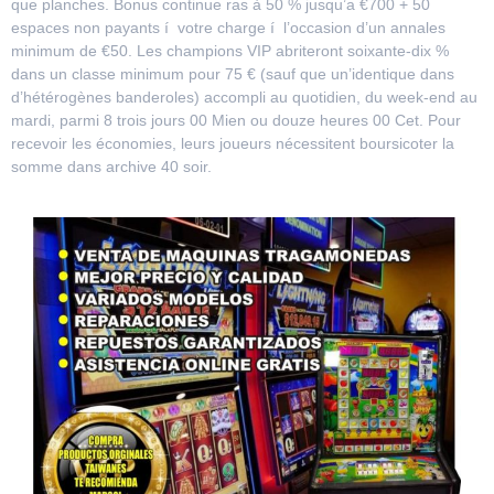
que planches. Bonus continue ras à 50 % jusqu’a €700 + 50
espaces non payants í votre charge í l’occasion d’un annales
minimum de €50. Les champions VIP abriteront soixante-dix %
dans un classe minimum pour 75 € (sauf que un’identique dans
d’hétérogènes banderoles) accompli au quotidien, du week-end au
mardi, parmi 8 trois jours 00 Mien ou douze heures 00 Cet. Pour
recevoir les économies, leurs joueurs nécessitent boursicoter la
somme dans archive 40 soir.