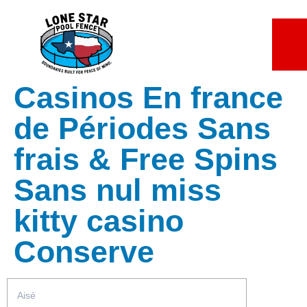
Lorem ipsum dolor sit amet, consectetur adipiscing elit. Ut elit
tellus, luctus nec ullamcorper mattis, pulvinar dapibus leo.
7 slots
sweet bonanza
basaribet
gates of olympus giriş
Casinos En france
de Périodes Sans
frais & Free Spins
Sans nul miss
kitty casino
Conserve
Aisé