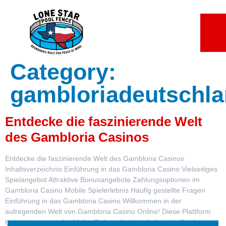
Lorem ipsum dolor sit amet, consectetur adipiscing elit. Ut elit
tellus, luctus nec ullamcorper mattis, pulvinar dapibus leo.
7 slots
sweet bonanza
basaribet
gates of olympus giriş
Category:
gambloriadeutschl
Entdecke die faszinierende Welt
des Gambloria Casinos
Entdecke die faszinierende Welt des Gambloria Casinos
Inhaltsverzeichnis Einführung in das Gambloria Casino Vielseitiges
Spielangebot Attraktive Bonusangebote Zahlungsoptionen im
Gambloria Casino Mobile Spielerlebnis Häufig gestellte Fragen
Einführung in das Gambloria Casino Willkommen in der
aufregenden Welt von Gambloria Casino Online! Diese Plattform
bietet eine unvergleichliche Gelegenheit, in die besten Spiele