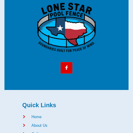
Quick Links
Home
About Us