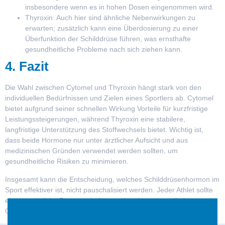
insbesondere wenn es in hohen Dosen eingenommen wird.
Thyroxin:
Auch hier sind ähnliche Nebenwirkungen zu
erwarten; zusätzlich kann eine Überdosierung zu einer
Überfunktion der Schilddrüse führen, was ernsthafte
gesundheitliche Probleme nach sich ziehen kann.
4. Fazit
Die Wahl zwischen Cytomel und Thyroxin hängt stark von den
individuellen Bedürfnissen und Zielen eines Sportlers ab. Cytomel
bietet aufgrund seiner schnellen Wirkung Vorteile für kurzfristige
Leistungssteigerungen, während Thyroxin eine stabilere,
langfristige Unterstützung des Stoffwechsels bietet. Wichtig ist,
dass beide Hormone nur unter ärztlicher Aufsicht und aus
medizinischen Gründen verwendet werden sollten, um
gesundheitliche Risiken zu minimieren.
Insgesamt kann die Entscheidung, welches Schilddrüsenhormon im
Sport effektiver ist, nicht pauschalisiert werden. Jeder Athlet sollte
eine persönliche Beratung in Anspruch nehmen, um die beste
Option für sich selbst zu finden.