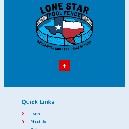
Quick Links
Home
About Us