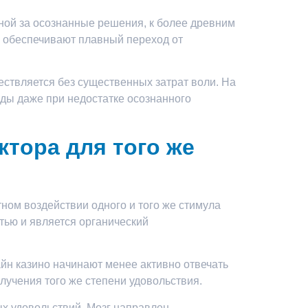
ной за осознанные решения, к более древним
е обеспечивают плавный переход от
ествляется без существенных затрат воли. На
ды даже при недостатке осознанного
тора для того же
ном воздействии одного и того же стимула
тью и является органический
йн казино начинают менее активно отвечать
лучения того же степени удовольствия.
ых удовольствий. Мозг направлен