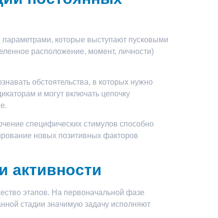
и параметрами, которые выступают пусковыми
еленное расположение, момент, личности)
ознавать обстоятельства, в которых нужно
икаторам и могут включать цепочку
е.
лючение специфических стимулов способно
мирование новых позитивных факторов
и активности
ество этапов. На первоначальной фазе
данной стадии значимую задачу исполняют