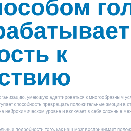
пособом го
рабатывает
ость к
ствию
организацию, умеющую адаптироваться к многообразным у
тупает способность превращать положительные эмоции в с
на нейрохимическом уровне и включает в себя сложные ме
льные подробности того, как наш мозг воспринимает поло