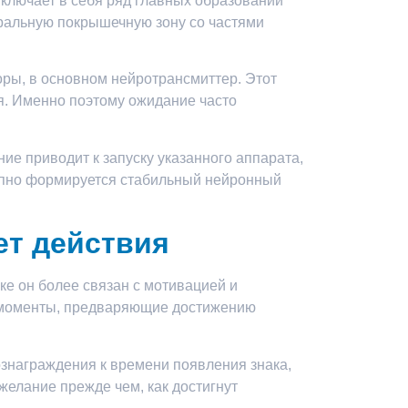
ключает в себя ряд главных образований
ральную покрышечную зону со частями
оры, в основном нейротрансмиттер. Этот
ия. Именно поэтому ожидание часто
ие приводит к запуску указанного аппарата,
апно формируется стабильный нейронный
ет действия
ке он более связан с мотивацией и
в моменты, предваряющие достижению
знаграждения к времени появления знака,
елание прежде чем, как достигнут