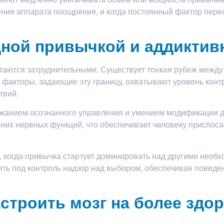
ия аппарата поощрения, и когда постоянный фактор перес
дной привычкой и аддикти
итаются затруднительными. Существует тонкая рубеж межд
 факторы, задающие эту границу, охватывают уровень конт
твий.
анием осознанного управления и умением модификации де
них нервных функций, что обеспечивает человеку приспос
 когда привычка стартует доминировать над другими необх
ять под контроль надзор над выбором, обеспечивая поведе
строить мозг на более здо