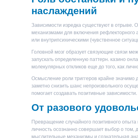
наслаждений
Зависимости изредка существуют в отрыве. 
механизмами для включения рефлекторного а
или внутрипсихическими (чувственное ситуац
Головной мозг образует связующие связи межд
запускать определенную паттерн. казино онл
молекулярных откликов еще до того, как лич
Осмысление роли триггеров крайне значимо 
заметно снизить шанс непроизвольного осущ
помогает создавать позитивные зависимости.
От разового удоволь
Превращение случайного позитивного опыта 
личность осознанно совершает выбор о том, 
мыслительные механизмы и сознательная ана