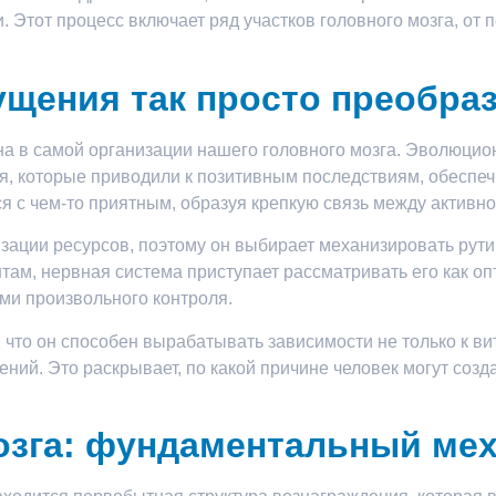
. Этот процесс включает ряд участков головного мозга, от
щения так просто преобраз
а в самой организации нашего головного мозга. Эволюцио
я, которые приводили к позитивным последствиям, обеспе
я с чем-то приятным, образуя крепкую связь между активн
изации ресурсов, поэтому он выбирает механизировать рути
ам, нервная система приступает рассматривать его как оп
ми произвольного контроля.
, что он способен вырабатывать зависимости не только к в
ний. Это раскрывает, по какой причине человек могут соз
озга: фундаментальный ме