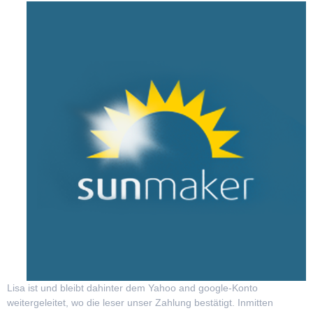
Lisa ist und bleibt dahinter dem Yahoo and google-Konto
weitergeleitet, wo die leser unser Zahlung bestätigt. Inmitten