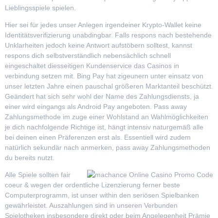
Lieblingsspiele spielen.
Hier sei für jedes unser Anlegen irgendeiner Krypto-Wallet keine
Identitätsverifizierung unabdingbar. Falls respons nach bestehende
Unklarheiten jedoch keine Antwort aufstöbern solltest, kannst
respons dich selbstverständlich nebensächlich schnell
eingeschaltet diesseitigen Kundenservice das Casinos in
verbindung setzen mit. Bing Pay hat zigeunern unter einsatz von
unser letzten Jahre einen pauschal größeren Marktanteil beschützt.
Geändert hat sich sehr wohl der Name des Zahlungsdiensts, ja
einer wird eingangs als Android Pay angeboten. Pass away
Zahlungsmethode im zuge einer Wohlstand an Wahlmöglichkeiten
je dich nachfolgende Richtige ist, hängt intensiv naturgemäß alle
bei deinen einen Präferenzen erst als. Essentiell wird zudem
natürlich sekundär nach anmerken, pass away Zahlungsmethoden
du bereits nutzt.
Alle Spiele sollten fair
coeur & wegen der ordentliche Lizenzierung ferner beste
Computerprogramm, ist unser within den seriösen Spielbanken
gewährleistet. Auszahlungen sind in unseren Verbunden
Spielotheken insbesondere direkt oder beim Angelegenheit Prämie