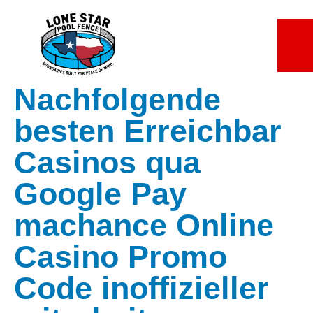
Lorem ipsum dolor sit amet, consectetur adipiscing elit. Ut elit
tellus, luctus nec ullamcorper mattis, pulvinar dapibus leo.
7 slots
sweet bonanza
basaribet
gates of olympus giriş
Nachfolgende
besten Erreichbar
Casinos qua
Google Pay
machance Online
Casino Promo
Code inoffizieller