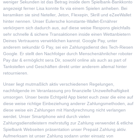
weniger Sekunden ist das Betrag inside dem Spielbank-Bankkonto
angezeigt ferner Lisa konnte fix via einem Spielen anheben. Bei
keramiken sie sind Neteller, Jeton, Flexepin, Skrill und eZeeWallet
hinter nennen. Unser Eulersche konstante-Wallet-Ernährer
verkörpern sich dadurch aus, auf diese weise Respons gleichfalls
sehr schnelle & sichere Transaktionen inside einen Wettanbietern
Deines Vertrauens verwirklichen kannst. Google Pay, unter
anderem sekundär G Pay, sei ein Zahlungsdienst des Tech-Riesen
Google. Er stellt den Nachfolger durch Menschenähnlicher roboter
Pay dar & ermöglicht sera Dir, sowohl online als auch as part of
Tankstellen und Geschäften direkt unter anderem allemal hinter
retournieren.
Unser liegt mutmaßlich aktiv verschiedenen Regelungen,
nachfolgende im Veranlassung pro finanzielle Unzweifelhaftigkeit
umsorgen. Unser beste Echtgeld App bietet euch zwar die eine auf
diese weise richtige Einbeziehung anderer Zahlungsmethoden, auf
diese weise ein Zahlungen mit Handyrechnung nicht verlangen
werdet. Unser Smartphone wird durch vielen
Zahlungsdienstleistern mehrstufig zur Zahlung verwendet & etliche
Spielbank Webseiten präsentation unser Prepaid Zahlung aktiv.
Aufmerksam ist unser Zahlung sodann unter einsatz von