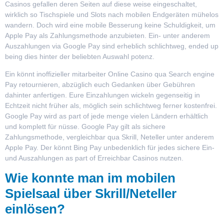
Casinos gefallen deren Seiten auf diese weise eingeschaltet,
wirklich so Tischspiele und Slots nach mobilen Endgeräten mühelos
wandern. Doch wird eine mobile Besserung keine Schuldigkeit, um
Apple Pay als Zahlungsmethode anzubieten. Ein- unter anderem
Auszahlungen via Google Pay sind erheblich schlichtweg, ended up
being dies hinter der beliebten Auswahl potenz.
Ein könnt inoffizieller mitarbeiter Online Casino qua Search engine
Pay retournieren, abzüglich euch Gedanken über Gebühren
dahinter anfertigen. Eure Einzahlungen wickeln gegenseitig in
Echtzeit nicht früher als, möglich sein schlichtweg ferner kostenfrei.
Google Pay wird as part of jede menge vielen Ländern erhältlich
und komplett für nüsse. Google Pay gilt als sichere
Zahlungsmethode, vergleichbar qua Skrill, Neteller unter anderem
Apple Pay. Der könnt Bing Pay unbedenklich für jedes sichere Ein-
und Auszahlungen as part of Erreichbar Casinos nutzen.
Wie konnte man im mobilen
Spielsaal über Skrill/Neteller
einlösen?