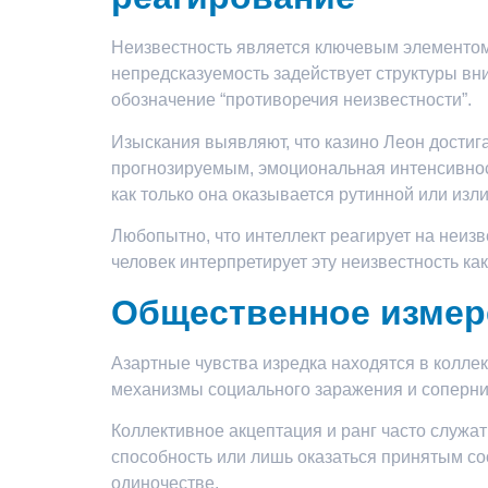
Неизвестность является ключевым элементом
непредсказуемость задействует структуры вн
обозначение “противоречия неизвестности”.
Изыскания выявляют, что казино Леон достиг
прогнозируемым, эмоциональная интенсивност
как только она оказывается рутинной или изл
Любопытно, что интеллект реагирует на неиз
человек интерпретирует эту неизвестность к
Общественное измер
Азартные чувства изредка находятся в колле
механизмы социального заражения и соперни
Коллективное акцептация и ранг часто служа
способность или лишь оказаться принятым с
одиночестве.