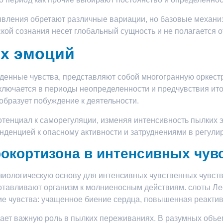
оявления обретают различные вариации, но базовые механ
ской сознания несет глобальный сущность и не полагается 
ых эмоций
енные чувства, представляют собой многогранную оркестр
ключается в периоды неопределенности и предчувствия ито
образует побуждение к деятельности.
отенциал к саморегуляции, изменяя интенсивность пылких 
енденцией к опасному активности и затруднениями в регули
окортизона в интенсивных чув
ологическую основу для интенсивных чувственных чувств
готавливают организм к молниеносным действиям. слоты Л
ие чувства: учащенное биение сердца, повышенная реактив
рает важную роль в пылких переживаниях. В разумных объе