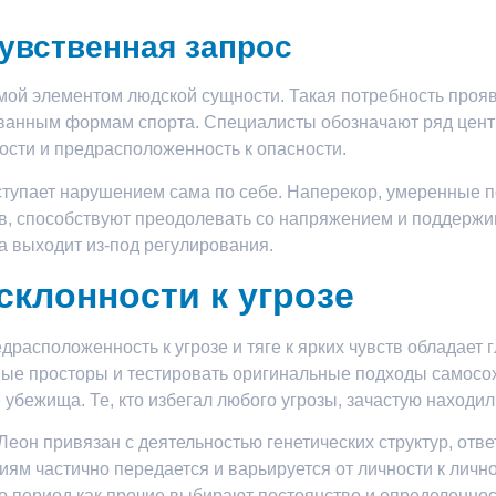
чувственная запрос
ой элементом людской сущности. Такая потребность прояв
ованным формам спорта. Специалисты обозначают ряд цент
ости и предрасположенность к опасности.
выступает нарушением сама по себе. Наперекор, умеренные
, способствуют преодолевать со напряжением и поддержи
а выходит из-под регулирования.
склонности к угрозе
драсположенность к угрозе и тяге к ярких чувств обладает
е просторы и тестировать оригинальные подходы самосох
убежища. Те, кто избегал любого угрозы, зачастую находи
Леон привязан с деятельностью генетических структур, отв
ниям частично передается и варьируется от личности к лич
то период как прочие выбирают постоянство и определеннос