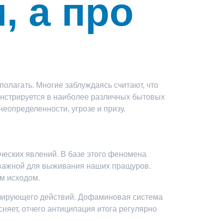
, а про
лагать. Многие заблуждаясь считают, что
нстрируется в наиболее различных бытовых
еопределенности, угрозе и призу.
еских явлений. В базе этого феномена
о важной для выживания наших пращуров.
м исходом.
улирующего действий. Дофаминовая система
сняет, отчего антиципация итога регулярно