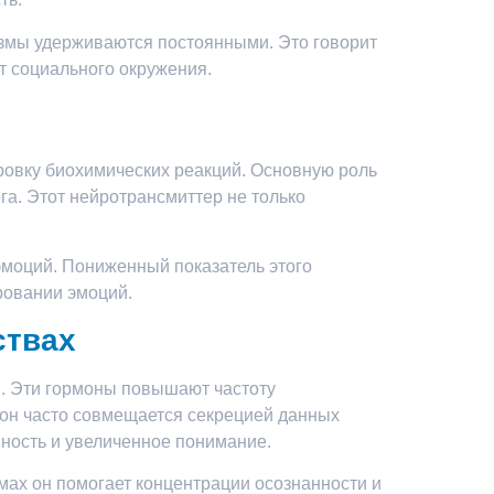
измы удерживаются постоянными. Это говорит
от социального окружения.
овку биохимических реакций. Основную роль
га. Этот нейротрансмиттер не только
эмоций. Пониженный показатель этого
ровании эмоций.
ствах
. Эти гормоны повышают частоту
еон часто совмещается секрецией данных
ность и увеличенное понимание.
мах он помогает концентрации осознанности и