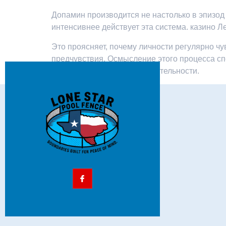
Допамин производится не настолько в эпизод
интенсивнее действует эта система. казино Л
Это проясняет, почему личности регулярно ч
предчувствия. Осмысление этого процесса сп
различных областях действительности.