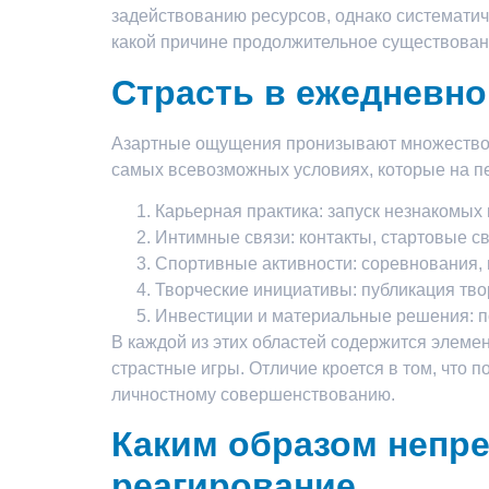
задействованию ресурсов, однако систематич
какой причине продолжительное существован
Страсть в ежедневно
Азартные ощущения пронизывают множество с
самых всевозможных условиях, которые на п
Карьерная практика: запуск незнакомых
Интимные связи: контакты, стартовые с
Спортивные активности: соревнования,
Творческие инициативы: публикация тв
Инвестиции и материальные решения: по
В каждой из этих областей содержится элемен
страстные игры. Отличие кроется в том, что
личностному совершенствованию.
Каким образом непр
реагирование