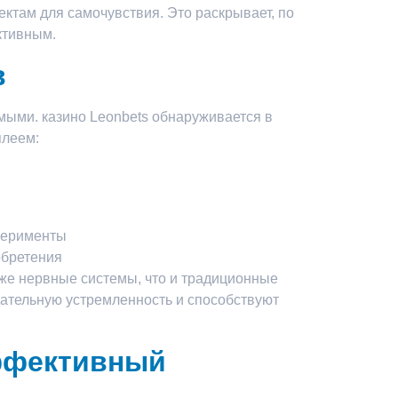
ктам для самочувствия. Это раскрывает, по
ктивным.
в
ыми. казино Leonbets обнаруживается в
плеем:
перименты
обретения
е же нервные системы, что и традиционные
дательную устремленность и способствуют
ффективный