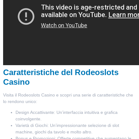
Caratteristiche del Rodeoslots
Casino
Visita il
Rodeoslots Casino
e scopri una serie di caratteristiche che
lo rendono unico:
Design Accattivante:
Un’interfaccia intuitiva e grafica
coinvolgente.
Varietà di Giochi:
Un’impressionante selezione di slot
machine, giochi da tavolo e molto altro.
Bonus e Promozioni:
Offerte competitive che aumentano le