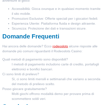
avventure di gioco:
Accessibilità:
Gioca ovunque e in qualsiasi momento tramite
il sito mobile.
Promozioni Esclusive:
Offerte speciali per i giocatori fedeli.
Esperienza Utente:
Piattaforma fluida e design attraente.
Sicurezza:
Protezione dei dati e transazioni sicure.
Domande Frequenti
Hai ancora delle domande? Ecco
rodeoslots
alcune risposte alle
domande più comuni riguardanti il
Rodeoslots Casino
:
Quali metodi di pagamento sono disponibili?
I metodi di pagamento includono carte di credito, portafogli
elettronici e bonifici bancari.
Ci sono limiti di prelievo?
Sì, ci sono limiti mensili e settimanali che variano a seconda
del metodo di prelievo scelto.
Posso giocare gratuitamente?
Molti giochi offrono modalità demo per provare prima di
scommettere soldi veri.