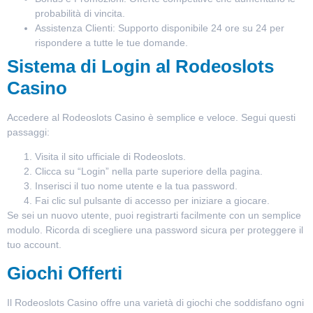
probabilità di vincita.
Assistenza Clienti:
Supporto disponibile 24 ore su 24 per
rispondere a tutte le tue domande.
Sistema di Login al Rodeoslots
Casino
Accedere al
Rodeoslots Casino
è semplice e veloce. Segui questi
passaggi:
Visita il sito ufficiale di Rodeoslots.
Clicca su “Login” nella parte superiore della pagina.
Inserisci il tuo nome utente e la tua password.
Fai clic sul pulsante di accesso per iniziare a giocare.
Se sei un nuovo utente, puoi registrarti facilmente con un semplice
modulo. Ricorda di scegliere una password sicura per proteggere il
tuo account.
Giochi Offerti
Il
Rodeoslots Casino
offre una varietà di giochi che soddisfano ogni