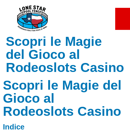
Lorem ipsum dolor sit amet, consectetur adipiscing elit. Ut elit
tellus, luctus nec ullamcorper mattis, pulvinar dapibus leo.
7 slots
sweet bonanza
basaribet
gates of olympus giriş
Scopri le Magie
del Gioco al
Rodeoslots Casino
Scopri le Magie del
Gioco al
Rodeoslots Casino
Indice