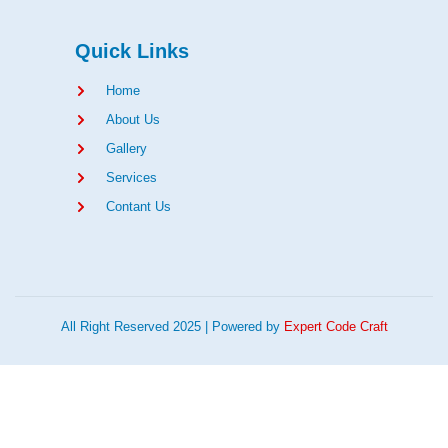
Quick Links
Home
About Us
Gallery
Services
Contant Us
All Right Reserved 2025 | Powered by
Expert Code Craft
 abi
Grandpashabet
Grandpashabet
Grandpashabet
Grandpashabet
Grandpashabet
grandpashabet
grandpashabet
marsbahis
grandpashabet
grandpashabet
grandpashabet
ekrem abi güvenilir siteler
ekrem abi siteler
extrabet
extrabet giriş
giriş
güncel
login
giriş
güncel
giriş
giriş