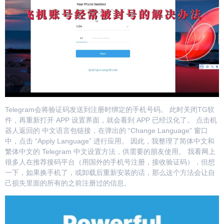
Telegram会将验证码发送到注册时绑定的手机号码。 此时关闭TG软
件，再重新打开 APP 设置界面，就会看到 APP 已经汉化了。 点击机
器人返回的 中文语言包链接，在弹出的 “Change Language” 窗口
中，点击 “Apply Language” 进行应用。 因此，我整理了简体中文和
繁体中文的 Telegram 中文设置方法，供需要的朋友使用。 我看网上
很多人在推荐接码平台（用国外的手机号注册，接收验证码），但想
一下，如果换手机了，或卸载后重新安装的话，那么这个方法会让自
己损失里面的所有的之前注册过的信息。