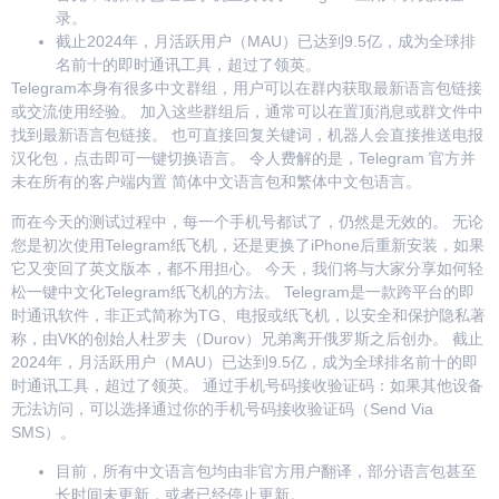
录。
截止2024年，月活跃用户（MAU）已达到9.5亿，成为全球排
名前十的即时通讯工具，超过了领英。
Telegram本身有很多中文群组，用户可以在群内获取最新语言包链接
或交流使用经验。 加入这些群组后，通常可以在置顶消息或群文件中
找到最新语言包链接。 也可直接回复关键词，机器人会直接推送电报
汉化包，点击即可一键切换语言。 令人费解的是，Telegram 官方并
未在所有的客户端内置 简体中文语言包和繁体中文包语言。
而在今天的测试过程中，每一个手机号都试了，仍然是无效的。 无论
您是初次使用Telegram纸飞机，还是更换了iPhone后重新安装，如果
它又变回了英文版本，都不用担心。 今天，我们将与大家分享如何轻
松一键中文化Telegram纸飞机的方法。 Telegram是一款跨平台的即
时通讯软件，非正式简称为TG、电报或纸飞机，以安全和保护隐私著
称，由VK的创始人杜罗夫（Durov）兄弟离开俄罗斯之后创办。 截止
2024年，月活跃用户（MAU）已达到9.5亿，成为全球排名前十的即
时通讯工具，超过了领英。 通过手机号码接收验证码：如果其他设备
无法访问，可以选择通过你的手机号码接收验证码（Send Via
SMS）。
目前，所有中文语言包均由非官方用户翻译，部分语言包甚至
长时间未更新，或者已经停止更新。