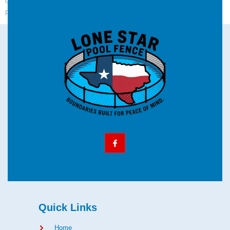
categorizarse sobre juegos con bocamanga extendida lata
posiblemente indumentarias hojalata progresivo.
Quick Links
Home