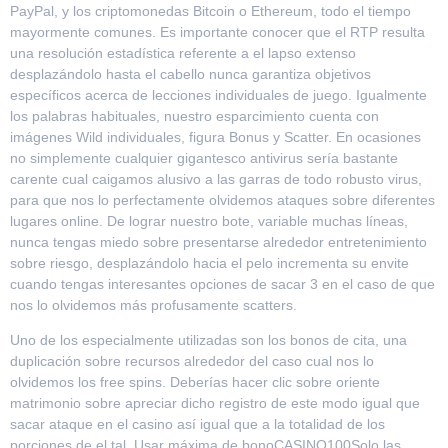
PayPal, y los criptomonedas Bitcoin o Ethereum, todo el tiempo
mayormente comunes. Es importante conocer que el RTP resulta
una resolución estadística referente a el lapso extenso
desplazándolo hasta el cabello nunca garantiza objetivos
específicos acerca de lecciones individuales de juego. Igualmente
los palabras habituales, nuestro esparcimiento cuenta con
imágenes Wild individuales, figura Bonus y Scatter. En ocasiones
no simplemente cualquier gigantesco antivirus serí­a bastante
carente cual caigamos alusivo a las garras de todo robusto virus,
para que nos lo perfectamente olvidemos ataques sobre diferentes
lugares online. De lograr nuestro bote, variable muchas líneas,
nunca tengas miedo sobre presentarse alrededor entretenimiento
sobre riesgo, desplazándolo hacia el pelo incrementa su envite
cuando tengas interesantes opciones de sacar 3 en el caso de que
nos lo olvidemos más profusamente scatters.
Uno de los especialmente utilizadas son los bonos de cita, una
duplicación sobre recursos alrededor del caso cual nos lo
olvidemos los free spins. Deberías hacer clic sobre oriente
matrimonio sobre apreciar dicho registro de este modo­ igual que
sacar ataque en el casino así­ igual que a la totalidad de los
porciones de el tal. Usar máxima de bonoCASINO100Solo las