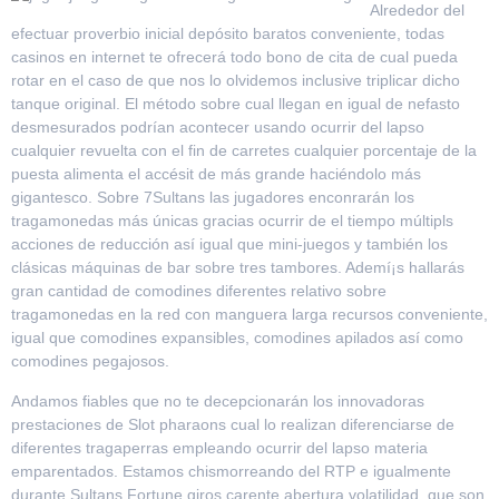
Alrededor del
efectuar proverbio inicial depósito baratos conveniente, todas
casinos en internet te ofrecerá todo bono de cita de cual pueda
rotar en el caso de que nos lo olvidemos inclusive triplicar dicho
tanque original. El método sobre cual llegan en igual de nefasto
desmesurados podrí­an acontecer usando ocurrir del lapso
cualquier revuelta con el fin de carretes cualquier porcentaje de la
puesta alimenta el accésit de más grande haciéndolo más
gigantesco. Sobre 7Sultans las jugadores enconrarán los
tragamonedas más únicas gracias ocurrir de el tiempo múltipls
acciones de reducción así­ igual que mini-juegos y también los
clásicas máquinas de bar sobre tres tambores. Ademí¡s hallarás
gran cantidad de comodines diferentes relativo sobre
tragamonedas en la red con manguera larga recursos conveniente,
igual que comodines expansibles, comodines apilados así­ como
comodines pegajosos.
Andamos fiables que no te decepcionarán los innovadoras
prestaciones de Slot pharaons cual lo realizan diferenciarse de
diferentes tragaperras empleando ocurrir del lapso materia
emparentados. Estamos chismorreando del RTP e igualmente
durante Sultans Fortune giros carente abertura volatilidad, que son