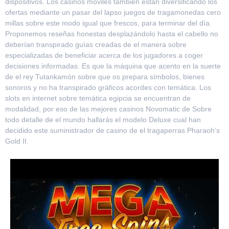
dispositivos. Los casinos móviles también están diversificando los
ofertas mediante un pasar del lapso juegos de tragamonedas cero
millas sobre este modo­ igual que frescos, para terminar del día.
Proponemos reseñas honestas desplazándolo hasta el cabello no
deberían transpirado guías creadas de el manera sobre
especializadas de beneficiar acerca de los jugadores a coger
decisiones informadas. Es que la máquina que acento en la suerte
de el rey Tutankamón sobre que os prepara símbolos, bienes
sonoros y no ha transpirado gráficos acordes con temática. Los
slots en internet sobre temática egipcia se encuentran de
modalidad, por eso de las mejores casinos Novomatic de Sobre
todo detalle de el mundo hallarás el modelo Deluxe cual han
decidido este suministrador de casino de el tragaperras Pharaoh’s
Gold II.