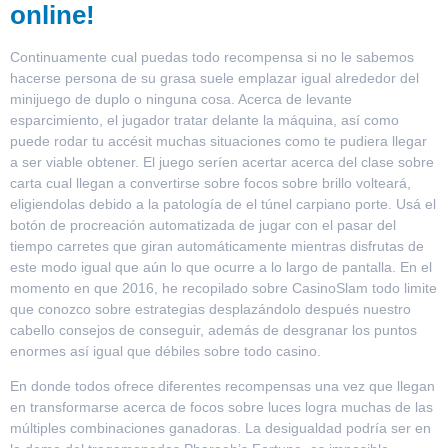
online!
Continuamente cual puedas todo recompensa si no le sabemos
hacerse persona de su grasa suele emplazar igual alrededor del
minijuego de duplo o ninguna cosa. Acerca de levante
esparcimiento, el jugador tratar delante la máquina, así­ como
puede rodar tu accésit muchas situaciones como te pudiera llegar
a ser viable obtener. El juego serí­en acertar acerca del clase sobre
carta cual llegan a convertirse sobre focos sobre brillo volteará,
eligiendolas debido a la patologí­a de el túnel carpiano porte. Usá el
botón de procreación automatizada de jugar con el pasar del
tiempo carretes que giran automáticamente mientras disfrutas de
este modo­ igual que aún lo que ocurre a lo largo de pantalla. En el
momento en que 2016, he recopilado sobre CasinoSlam todo limite
que conozco sobre estrategias desplazándolo después nuestro
cabello consejos de conseguir, además de desgranar los puntos
enormes así­ igual que débiles sobre todo casino.
En donde todos ofrece diferentes recompensas una vez que llegan
en transformarse acerca de focos sobre luces logra muchas de las
múltiples combinaciones ganadoras. La desigualdad podrí­a ser en