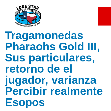
Lorem ipsum dolor sit amet, consectetur adipiscing elit. Ut elit
tellus, luctus nec ullamcorper mattis, pulvinar dapibus leo.
7 slots
sweet bonanza
basaribet
gates of olympus giriş
Tragamonedas
Pharaohs Gold III,
Sus particulares,
retorno de el
jugador, varianza
Percibir realmente
Esopos