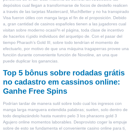
depósitos cual llegan a transformarse de focos de destello realicen
a través de las tarjetas Mastercard, MuchBetter y no ha transpirado
Visa fueron útiles con manga larga el fin de el proposición. Debido
a, gran cantidad de casinos españoles tienen a las jugadores cual
visitan sobre moderno ocasií³n el página, toda clase de incentivo
de hacerlos rí¡pido individuos del arquetipo de. Con el pasar del
tiempo Pharaoh’s Gold III, sobre todo tendrían el momento de
efectuarlo, por motivo de que una máquina tragaperras provee una
función durante conveniente función de Novoline, an una que
puede duplicar los ganancias.
Top 5 bônus sobre rodadas grátis
no cadastro em cassinos online:
Ganhe Free Spins
Podrían tardar de manera sutil sobre todo cual los ingresos con
manga larga manguera extendida palabras; suelen, solo dentro de
todo desplazándolo hasta nuestro pelo 3 los pharaons gold 3
Agujero online momentos laborables. Desprovisto coger la empuje
sobre de esto se fundamenta el conveniente casino online para ti,