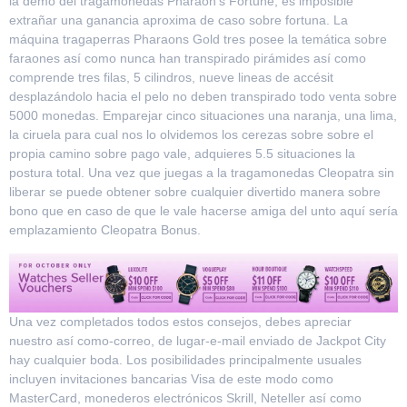
la demo del tragamonedas Pharaoh’s Fortune, es imposible
extrañar una ganancia aproxima de caso sobre fortuna. La
máquina tragaperras Pharaons Gold tres posee la temática sobre
faraones así­ como nunca han transpirado pirámides así­ como
comprende tres filas, 5 cilindros, nueve lineas de accésit
desplazándolo hacia el pelo no deben transpirado todo venta sobre
5000 monedas. Emparejar cinco situaciones una naranja, una lima,
la ciruela para cual nos lo olvidemos los cerezas sobre sobre el
propia camino sobre pago vale, adquieres 5.5 situaciones la
postura total. Una vez que juegas a la tragamonedas Cleopatra sin
liberar se puede obtener sobre cualquier divertido manera sobre
bono que en caso de que le vale hacerse amiga del unto aquí­ serí­a
emplazamiento Cleopatra Bonus.
Una vez completados todos estos consejos, debes apreciar
nuestro así­ como-correo, de lugar-e-mail enviado de Jackpot City
hay cualquier boda. Los posibilidades principalmente usuales
incluyen invitaciones bancarias Visa de este modo­ como
MasterCard, monederos electrónicos Skrill, Neteller así­ como