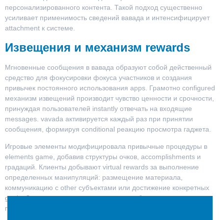
персонализированного контента. Такой подход существенно
усиливает применимость сведений вавада и интенсифицирует
attachment к системе.
Извещения и механизм rewards
Мгновенные сообщения в вавада образуют собой действенный
средство для фокусировки фокуса участников и создания
привычек постоянного использования apps. Грамотно configured
механизм извещений производит чувство ценности и срочности,
принуждая пользователей instantly отвечать на входящие
messages. vavada активируется каждый раз при принятии
сообщения, формируя conditional реакцию просмотра гаджета.
Игровые элементы модифицировала привычные процедуры в
elements game, добавив структуры очков, accomplishments и
градаций. Клиенты добывают virtual rewards за выполнение
определенных манипуляций: размещение материала,
коммуникацию с other субъектами или достижение конкретных
goals. Эти принципы активируют центры блаженства в мозге,
производя positive associations с задействованием системы.