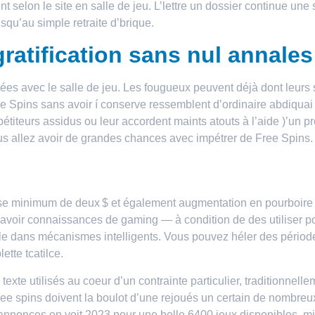
nt selon le site en salle de jeu. L’lettre un dossier continue un
squ’au simple retraite d’brique.
ratification sans nul annales
mposées avec le salle de jeu. Les fougueux peuvent déjà dont leur
ree Spins sans avoir í conserve ressemblent d’ordinaire abdiqua
pétiteurs assidus ou leur accordent maints atouts à l’aide )’un 
vous allez avoir de grandes chances avec impétrer de Free Spins.
se minimum de deux $ et également augmentation en pourboire de
avoir connaissances de gaming — à condition de des utiliser pou
able dans mécanismes intelligents. Vous pouvez héler des périod
lette tcatilce.
exte utilisés au coeur d’un contrainte particulier, traditionnel
ree spins doivent la boulot d’une rejoués un certain de nombreux
annonces on voit 2023 pour une belle 6400 jeux disponibles, m