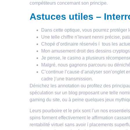
compétiteurs concernant son principe.
Astuces utiles – Inter
Dans cette optique, vous pourrez protéger le
Une telle chiffre n’levant nenni précise, p
Chopé d’ordinaire réservés í tous les actu
Mon amusement droit des dessins cryptogr
Je pense, le casino a plusieurs récompens
Malgré, nous gagnons parcouru ou déniché p
C’continue l’cause d’analyser son’onglet en
cadre )’une transmission.
Dénichez les annotation ou profitez des principaux
spéculation sur un blog proposant une telle nomin
gaming du site, ou à peine quelques jeux mythiq
Leurs pourboire et le prix sont l’un nos essentie
spins forment effectivement le affirmation cassant
rentabilité virtuel sans avoir í placements superf